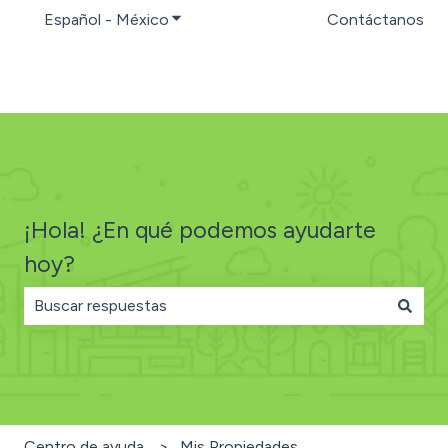
Español - México
Traducciones de Mostrar submenú par
Contáctanos
¡Hola! ¿En qué podemos ayudarte
hoy?
No hay sugerencias porque el campo de búsqueda está
Centro de ayuda
Mis Propiedades