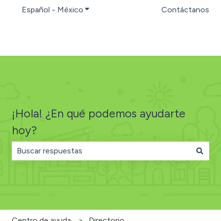
Español - México
Traducciones de Mostrar submenú par
Contáctanos
¡Hola! ¿En qué podemos ayudarte
hoy?
No hay sugerencias porque el campo de búsqueda está
Centro de ayuda
Directorio