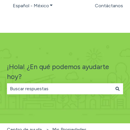
Español - México
Traducciones de Mostrar submenú par
Contáctanos
¡Hola! ¿En qué podemos ayudarte
hoy?
No hay sugerencias porque el campo de búsqueda está
Centro de ayuda
Mis Propiedades