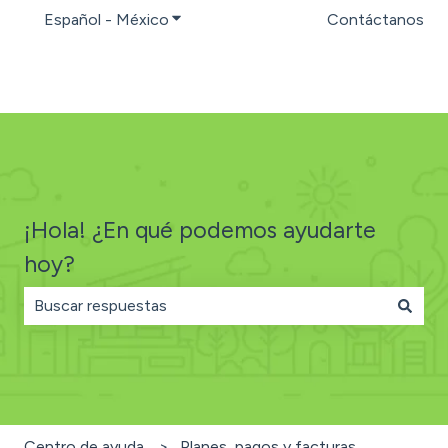
Español - México
Traducciones de Mostrar submenú par
Contáctanos
¡Hola! ¿En qué podemos ayudarte
hoy?
No hay sugerencias porque el campo de búsqueda está
Centro de ayuda
Planes, pagos y facturas