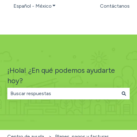
Español - México
Traducciones de Mostrar submenú par
Contáctanos
¡Hola! ¿En qué podemos ayudarte
hoy?
No hay sugerencias porque el campo de búsqueda está
Centro de ayuda
Planes, pagos y facturas